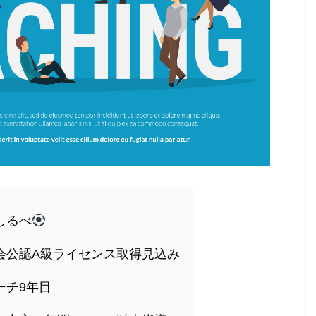
しるべ
会公認A級ライセンス取得見込み
ーチ9年目