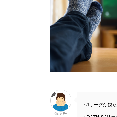
・Jリーグが観
悩める男性
・DAZNでJリ