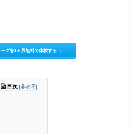
Jリーグを1ヵ月無料で体験する
目次
[
非表示
]