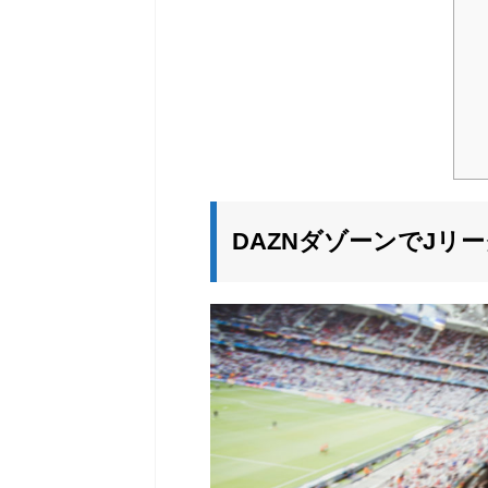
DAZNダゾーンでJリ